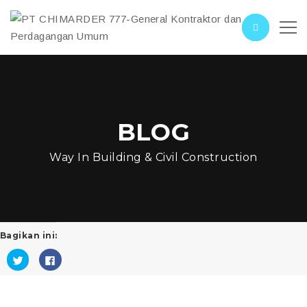
BLOG
Way In Building & Civil Construction
Bagikan ini:
Klik
Klik
untuk
untuk
berbagi
membagikan
pada
di
Twitter(Membuka
Facebook(Membuka
di
di
jendela
jendela