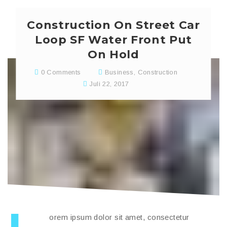
yang
yang
baru)
baru)
Construction On Street Car
Loop SF Water Front Put
On Hold
0 Comments
Business
,
Construction
Juli 22, 2017
orem ipsum dolor sit amet, consectetur